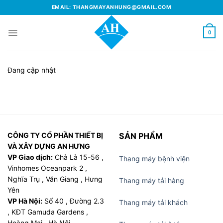
Skip
EMAIL: THANGMAYANHUNG@GMAIL.COM
to
content
0
Đang cập nhật
CÔNG TY CỔ PHẦN THIẾT BỊ
SẢN PHẨM
VÀ XÂY DỰNG AN HƯNG
VP Giao dịch:
Chà Là 15-56 ,
Thang máy bệnh viện
Vinhomes Oceanpark 2 ,
Nghĩa Trụ , Văn Giang , Hưng
Thang máy tải hàng
Yên
VP Hà Nội:
Số 40 , Đường 2.3
Thang máy tải khách
, KĐT Gamuda Gardens ,
Hoàng Mai , Hà Nôi