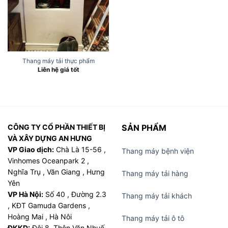
Thang máy tải thực phẩm
Liên hệ giá tốt
CÔNG TY CỔ PHẦN THIẾT BỊ
SẢN PHẨM
VÀ XÂY DỰNG AN HƯNG
VP Giao dịch:
Chà Là 15-56 ,
Thang máy bệnh viện
Vinhomes Oceanpark 2 ,
Nghĩa Trụ , Văn Giang , Hưng
Thang máy tải hàng
Yên
VP Hà Nội:
Số 40 , Đường 2.3
Thang máy tải khách
, KĐT Gamuda Gardens ,
Hoàng Mai , Hà Nôi
Thang máy tải ô tô
ĐKKD:
Đội 8 ,Thôn Văn Nhuế,