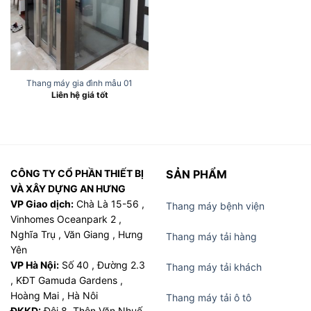
Thang máy gia đình mẫu 01
Liên hệ giá tốt
CÔNG TY CỔ PHẦN THIẾT BỊ
SẢN PHẨM
VÀ XÂY DỰNG AN HƯNG
VP Giao dịch:
Chà Là 15-56 ,
Thang máy bệnh viện
Vinhomes Oceanpark 2 ,
Nghĩa Trụ , Văn Giang , Hưng
Thang máy tải hàng
Yên
VP Hà Nội:
Số 40 , Đường 2.3
Thang máy tải khách
, KĐT Gamuda Gardens ,
Hoàng Mai , Hà Nôi
Thang máy tải ô tô
ĐKKD:
Đội 8 ,Thôn Văn Nhuế,