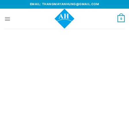
Skip
EMAIL: THANGMAYANHUNG@GMAIL.COM
to
content
0