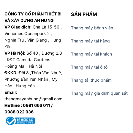
CÔNG TY CỔ PHẦN THIẾT BỊ
SẢN PHẨM
VÀ XÂY DỰNG AN HƯNG
VP Giao dịch:
Chà Là 15-56 ,
Thang máy bệnh viện
Vinhomes Oceanpark 2 ,
Nghĩa Trụ , Văn Giang , Hưng
Thang máy tải hàng
Yên
VP Hà Nội:
Số 40 , Đường 2.3
Thang máy tải khách
, KĐT Gamuda Gardens ,
Hoàng Mai , Hà Nôi
Thang máy tải ô tô
ĐKKD:
Đội 8 ,Thôn Văn Nhuế,
Phường Bần Yên Nhân , Mỹ
Thang tải thực phẩm
Hào , Hưng Yên
Email:
Thang máy gia đình quan sát
thangmayanhung@gmail.com
Hotline :
0981 666 011 /
0988 022 936