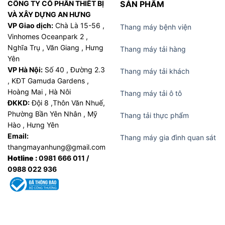
CÔNG TY CỔ PHẦN THIẾT BỊ
SẢN PHẨM
VÀ XÂY DỰNG AN HƯNG
VP Giao dịch:
Chà Là 15-56 ,
Thang máy bệnh viện
Vinhomes Oceanpark 2 ,
Nghĩa Trụ , Văn Giang , Hưng
Thang máy tải hàng
Yên
VP Hà Nội:
Số 40 , Đường 2.3
Thang máy tải khách
, KĐT Gamuda Gardens ,
Hoàng Mai , Hà Nôi
Thang máy tải ô tô
ĐKKD:
Đội 8 ,Thôn Văn Nhuế,
Phường Bần Yên Nhân , Mỹ
Thang tải thực phẩm
Hào , Hưng Yên
Email:
Thang máy gia đình quan sát
thangmayanhung@gmail.com
Hotline :
0981 666 011 /
0988 022 936