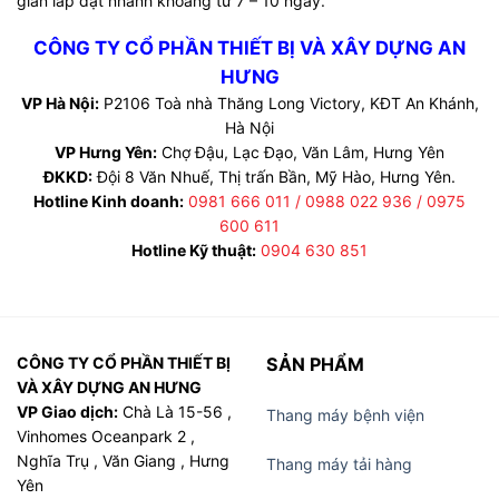
gian lắp đặt nhanh khoảng từ 7 – 10 ngày.
CÔNG TY CỔ PHẦN THIẾT BỊ VÀ XÂY DỰNG AN
HƯNG
VP Hà Nội:
P2106 Toà nhà Thăng Long Victory, KĐT An Khánh,
Hà Nội
VP Hưng Yên:
Chợ Đậu, Lạc Đạo, Văn Lâm, Hưng Yên
ĐKKD:
Đội 8 Văn Nhuế, Thị trấn Bần, Mỹ Hào, Hưng Yên.
Hotline Kinh doanh:
0981 666 011 / 0988 022 936 / 0975
600 611
Hotline Kỹ thuật:
0904 630 851
CÔNG TY CỔ PHẦN THIẾT BỊ
SẢN PHẨM
VÀ XÂY DỰNG AN HƯNG
VP Giao dịch:
Chà Là 15-56 ,
Thang máy bệnh viện
Vinhomes Oceanpark 2 ,
Nghĩa Trụ , Văn Giang , Hưng
Thang máy tải hàng
Yên