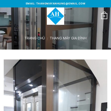
Skip
EMAIL: THANGMAYANHUNG@GMAIL.COM
to
content
0
TRANG CHỦ
THANG MÁY GIA ĐÌNH
/