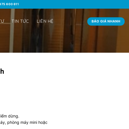
0975 600 611
TƯ
TIN TỨC
LIÊN HỆ
BÁO GIÁ NHANH
ch
 điểm dừng.
áy, phòng máy mini hoặc