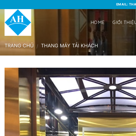
Skip
EMAIL: T
to
content
HOME
GIỚI THIỆ
TRANG CHỦ
THANG MÁY TẢI KHÁCH
/