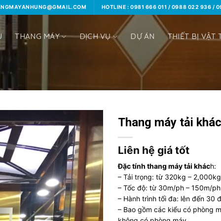
HANGMAYANHUNG@GMAIL.COM
HOTLINE : 0981 666 011 / 0988 022 936 / 
U
THANG MÁY
DỊCH VỤ
DỰ ÁN
THIẾT BỊ VẬT 
Thang máy tải khá
Liên hệ giá tốt
Đặc tính thang máy tải khác
h:
– Tải trọng: từ 320kg – 2,000kg
– Tốc độ: từ 30m/ph – 150m/ph
– Hành trình tối đa: lên đến 30
– Bao gồm các kiểu có phòng m
không có phòng máy.