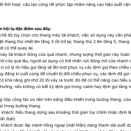
ất linh hoạt, cấu tạo cũng rất phức tạp nhằm nâng cao hiệu suất vậ
n hội tụ đặc điểm sau đây:
 chế độ tùy chọn cho thang máy tải khách, việc sử dụng này cần phải
đặt thang thứ nhất lên tầng 3 rồi trở lại, thang thứ 2 lên tầng 5, tha
i có thể quay lại.
g máy tải khách đóng cửa quá nhanh, nhưng lượng thời gian này hoàn
chờ cửa quá lâu, người sử dụng có thể nhấn nút đóng mở cửa nhanh để
h vi xử lý tín hiệu gọi tầng sẽ lần lượt phục vụ các lệnh gọi theo chi
ng đăng kí cuối cùng để chuẩn bị đối chiếu phục vụ, các lệnh đã gọi t
 có khả năng ghi nhớ 20 lỗi xảy ra trước đó để có thể nâng cao hiểu 
thường, nếu không có bất kỳ lệnh gọi trong cabin hay lệnh gọi tầng
ong hộp công tắc ưu tiên trên bằng điều khiển trong buông thang, c
gọi trong buồng thang.
 khách: Nếu thang dừng sau khoảng thời gian tùy chỉnh (mặc định là
ắt /bật)
hách được lắp mành hồng ngoại (mắt thần) dạng thanh dài suốt dọc 