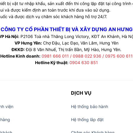
hiết bị vật tư nhập khẩu, sản xuất đến thi công lặp đặt tại công trì
i và được kiểm định an toàn trước khi đưa vào sử dụng.
uốc và được dịch vụ chăm sóc khách hàng hỗ trợ 24/7.
CÔNG TY CỔ PHẦN THIẾT BỊ VÀ XÂY DỰNG AN HƯNG
VP Hà Nội:
P2106 Toà nhà Thăng Long Victory, KĐT An Khánh, Hà Nộ
VP Hưng Yên:
Chợ Đậu, Lạc Đạo, Văn Lâm, Hưng Yên
ĐKKD:
Đội 8 Văn Nhuế, Thị trấn Bần, Mỹ Hào, Hưng Yên.
Hotline Kinh doanh:
0981 666 011 / 0988 022 936 / 0975 600 611
Hotline Kỹ thuật:
0904 630 851
DỊCH VỤ
nh viện
Hệ thống bảo hành
 hàng
Hệ thống lắp đặt
 khách
Chăm sóc Khách hàng