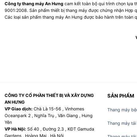
Công ty thang máy An Hưng
cam kết toàn bộ qui trình chọn lựa t
9001:2008. Sản phẩm thiết bị thang máy được chứng nhận Hợp qu
Các loại sản phẩm thang máy An Hưng được bảo hành trên toàn q
CÔNG TY CỔ PHẦN THIẾT BỊ VÀ XÂY DỰNG
SẢN PHẨM
AN HƯNG
VP Giao dịch:
Chà Là 15-56 , Vinhomes
Thang máy bệ
Oceanpark 2 , Nghĩa Trụ , Văn Giang , Hưng
Yên
Thang máy tải
VP Hà Nội:
Số 40 , Đường 2.3 , KĐT Gamuda
Gardens , Hoàng Mai , Hà Nôi
Thang máy tải