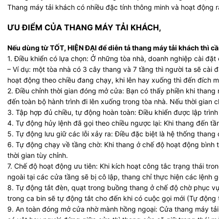
Thang máy tải khách có nhiều đặc tính thông minh và hoạt động r
ƯU ĐIỂM CỦA THANG MÁY TẢI KHÁCH,
Nếu dùng từ TỐT, HIỆN ĐẠI để diễn tả thang máy tải khách thì cầ
1. Điều khiển có lựa chọn: Ở những tòa nhà, doanh nghiệp cài đặt
– Ví dụ: một tòa nhà có 3 cây thang và 7 tầng thì người ta sẽ cài 
hoạt động theo chiều đang chạy, khi lên hay xuống thì đến đích mớ
2. Điều chỉnh thời gian đóng mở cửa: Bạn có thấy phiền khi than
đến toàn bộ hành trình đi lên xuống trong tòa nhà. Nếu thời gian 
3. Tập hợp đủ chiều, tự động hoàn toàn: Điều khiển được lập trìn
4. Tự động hủy lệnh đã gọi theo chiều ngược lại: Khi thang đến tầ
5. Tự động lưu giữ các lỗi xảy ra: Điều đặc biệt là hệ thống thang
6. Tự động chạy về tầng chờ: Khi thang ở chế độ hoạt động bình 
thời gian tùy chỉnh.
7. Chế độ hoạt động ưu tiên: Khi kích hoạt công tắc trạng thái tr
ngoài tại các cửa tầng sẽ bị cô lập, thang chỉ thực hiện các lệnh 
8. Tự động tắt đèn, quạt trong buồng thang ở chế độ chờ phục vụ
trong ca bin sẽ tự động tắt cho đến khi có cuộc gọi mới (Tự động t
9. An toàn đóng mở cửa nhờ mành hồng ngoại: Cửa thang máy tải k