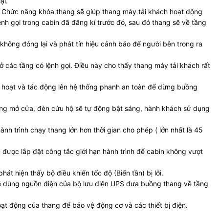
ại.
g. Chức năng khóa thang sẽ giúp thang máy tải khách hoạt động
ệnh gọi trong cabin đã đăng kí trước đó, sau đó thang sẽ về tầng
 không đóng lại và phát tín hiệu cảnh báo để người bên trong ra
 ở các tầng có lệnh gọi. Điều này cho thấy thang máy tải khách rất
h hoạt và tác động lên hệ thống phanh an toàn để dừng buồng
hông mở cửa, đèn cứu hộ sẽ tự động bật sáng, hành khách sử dụng
ành trình chạy thang lớn hơn thời gian cho phép ( lớn nhất là 45
u được lắp đặt công tắc giới hạn hành trình để cabin không vượt
át hiện thấy bộ điều khiển tốc độ (Biến tần) bị lỗi.
ng sẽ dùng nguồn điện của bộ lưu điện UPS đưa buồng thang về tầng
t động của thang để bảo vệ động cơ và các thiết bị điện.