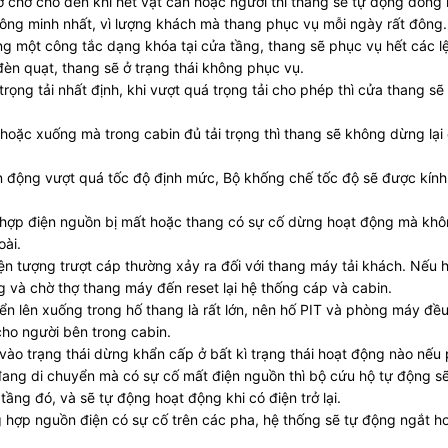
 chờ cho đến khi hết vật cản hoặc người thì thang sẽ tự động đóng l
thông minh nhất, vì lượng khách mà thang phục vụ mỗi ngày rất đôn
ằng một công tắc dạng khóa tại cửa tầng, thang sẽ phục vụ hết các l
èn quạt, thang sẽ ở trạng thái không phục vụ.
rọng tải nhất định, khi vượt quá trọng tải cho phép thì cửa thang sẽ
n hoặc xuống mà trong cabin đủ tải trọng thì thang sẽ không dừng lại
động vượt quá tốc độ định mức, Bộ khống chế tốc độ sẽ được kín
ng hợp điện nguồn bị mất hoặc thang có sự cố dừng hoạt động mà k
oài.
iện tượng trượt cáp thường xảy ra đối với thang máy tải khách. Nếu h
g và chờ thợ thang máy đến reset lại hệ thống cáp và cabin.
yển lên xuống trong hố thang là rất lớn, nên hố PIT và phòng máy đề
cho người bên trong cabin.
 vào trạng thái dừng khẩn cấp ở bất kì trạng thái hoạt động nào nếu ph
g đang di chuyển mà có sự cố mất điện nguồn thì bộ cứu hộ tự độ
ầng đó, và sẽ tự động hoạt động khi có điện trở lại.
ợp nguồn điện có sự cố trên các pha, hệ thống sẽ tự động ngắt hoạ