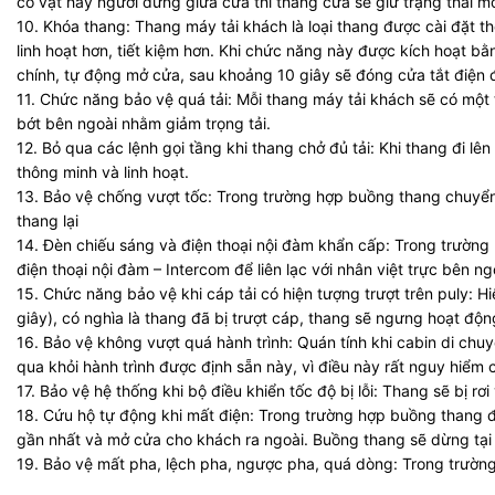
có vật hay người đứng giữa cửa thì thang cửa sẽ giữ trạng thái mở
10. Khóa thang: Thang máy tải khách là loại thang được cài đặt 
linh hoạt hơn, tiết kiệm hơn. Khi chức năng này được kích hoạt b
chính, tự động mở cửa, sau khoảng 10 giây sẽ đóng cửa tắt điện đ
11. Chức năng bảo vệ quá tải: Mỗi thang máy tải khách sẽ có một t
bớt bên ngoài nhằm giảm trọng tải.
12. Bỏ qua các lệnh gọi tầng khi thang chở đủ tải: Khi thang đi lê
thông minh và linh hoạt.
13. Bảo vệ chống vượt tốc: Trong trường hợp buồng thang chuyển 
thang lại
14. Đèn chiếu sáng và điện thoại nội đàm khẩn cấp: Trong trườ
điện thoại nội đàm – Intercom để liên lạc với nhân việt trực bên ng
15. Chức năng bảo vệ khi cáp tải có hiện tượng trượt trên puly: H
giây), có nghìa là thang đã bị trượt cáp, thang sẽ ngưng hoạt độn
16. Bảo vệ không vượt quá hành trình: Quán tính khi cabin di chu
qua khỏi hành trình được định sẵn này, vì điều này rất nguy hiểm 
17. Bảo vệ hệ thống khi bộ điều khiển tốc độ bị lỗi: Thang sẽ bị rơi
18. Cứu hộ tự động khi mất điện: Trong trường hợp buồng than
gần nhất và mở cửa cho khách ra ngoài. Buồng thang sẽ dừng tại t
19. Bảo vệ mất pha, lệch pha, ngược pha, quá dòng: Trong trường h